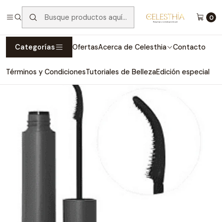
Maquillaje de marcas Originales a los mejores precios
0
Leer más
Inicio
Maquillaje
Ojos
MASCARA SCULPTANT - REFY
Categorías
Ofertas
Acerca de Celesthia
Contacto
Términos y Condiciones
Tutoriales de Belleza
Edición especial