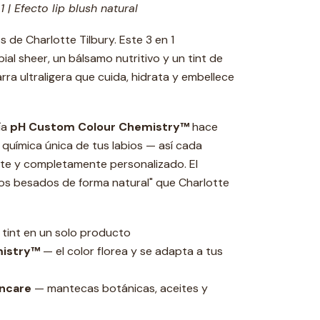
1 | Efecto lip blush natural
s de Charlotte Tilbury. Este 3 en 1
ial sheer, un bálsamo nutritivo y un tint de
rra ultraligera que cuida, hidrata y embellece
ía
pH Custom Colour Chemistry™
hace
 química única de tus labios — así cada
nte y completamente personalizado. El
ios besados de forma natural" que Charlotte
 tint en un solo producto
mistry™
— el color florea y se adapta a tus
incare
— mantecas botánicas, aceites y