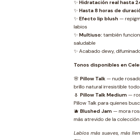
✨
Hidratación real hasta 2
✨
Hasta 8 horas de duraci
✨
Efecto lip blush
— repigme
labios
✨
Multiuso:
también funciona
saludable
✨ Acabado dewy, difuminado 
Tonos disponibles en Cele
🌸
Pillow Talk
— nude rosado 
brillo natural irresistible todo
🌷
Pillow Talk Medium
— ros
Pillow Talk para quienes bu
🫐
Blushed Jam
— mora rosa
más atrevido de la colección
Labios más suaves, más lle