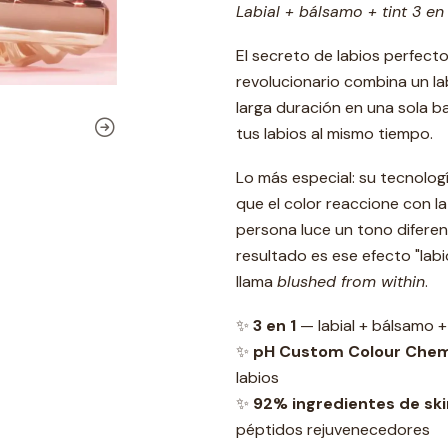
Labial + bálsamo + tint 3 en 
El secreto de labios perfecto
revolucionario combina un lab
larga duración en una sola ba
tus labios al mismo tiempo.
Lo más especial: su tecnolog
que el color reaccione con la
persona luce un tono difere
resultado es ese efecto "lab
llama
blushed from within
.
✨
3 en 1
— labial + bálsamo +
✨
pH Custom Colour Che
labios
✨
92% ingredientes de sk
péptidos rejuvenecedores