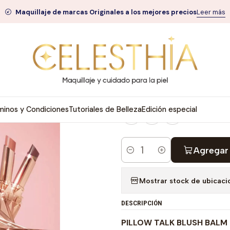
quillaje
Labios
PILLOW TALK BLUSH BALM LIP TINT - CHARLOTT
Maquillaje de marcas Originales a los mejores precios
Leer más
|
PILLOW TALK BL
CHARLOTTE TIL
BLUSH BALM LIP TINT
minos y Condiciones
Tutoriales de Belleza
Edición especial
Agregar 
Cantidad
Mostrar stock de ubicaci
DESCRIPCIÓN
PILLOW TALK BLUSH BALM L