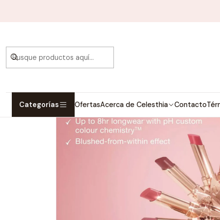
Inicio
Ma
Categorías
Ofertas
Acerca de Celesthia
Contacto
Tér