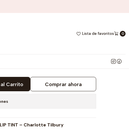
E TILBURY
USH BALM LIP TINT -
Lista de favoritos
0
BURY
al Carrito
Comprar ahora
ones
IP TINT – Charlotte Tilbury